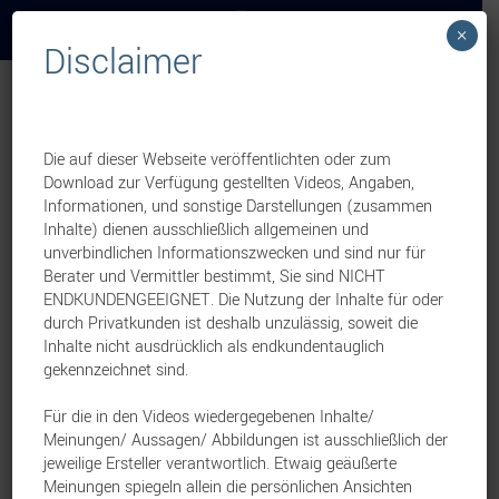
×
Disclaimer
Übersicht
Die auf dieser Webseite veröffentlichten oder zum
HDI-Webinar-Freitag – Monat Dezember
Download zur Verfügung gestellten Videos, Angaben,
Informationen, und sonstige Darstellungen (zusammen
HDI Lebensversicherung AG
Leben
3. Dezember 2025
Inhalte) dienen ausschließlich allgemeinen und
unverbindlichen Informationszwecken und sind nur für
Berater und Vermittler bestimmt, Sie sind NICHT
ENDKUNDENGEEIGNET. Die Nutzung der Inhalte für oder
HDI präsentiert neues Vermarktungspaket in der
durch Privatkunden ist deshalb unzulässig, soweit die
bAV
Inhalte nicht ausdrücklich als endkundentauglich
gekennzeichnet sind.
HDI Lebensversicherung AG
Betriebliche Vorsorge
19. November 2025
Für die in den Videos wiedergegebenen Inhalte/
Meinungen/ Aussagen/ Abbildungen ist ausschließlich der
HDI-Termine im Jahresendgeschäft 2025
jeweilige Ersteller verantwortlich. Etwaig geäußerte
Meinungen spiegeln allein die persönlichen Ansichten
HDI Lebensversicherung AG
Leben
12. November 2025