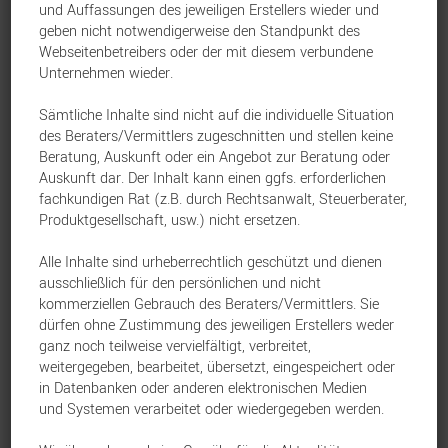
und Auffassungen des jeweiligen Erstellers wieder und
geben nicht notwendigerweise den Standpunkt des
Webseitenbetreibers oder der mit diesem verbundene
Unternehmen wieder.
Das neue Vermarktungspaket in der bAV
Sämtliche Inhalte sind nicht auf die individuelle Situation
HDI Lebensversicherung AG
Leben
12. November 2025
des Beraters/Vermittlers zugeschnitten und stellen keine
Beratung, Auskunft oder ein Angebot zur Beratung oder
Auskunft dar. Der Inhalt kann einen ggfs. erforderlichen
fachkundigen Rat (z.B. durch Rechtsanwalt, Steuerberater,
Einfach machen: Berufsunfähigkeitsschutz für
Produktgesellschaft, usw.) nicht ersetzen.
Steuerberater, Rechtsanwälte und Notare
Alle Inhalte sind urheberrechtlich geschützt und dienen
HDI Lebensversicherung AG
Leben
5. November 2025
ausschließlich für den persönlichen und nicht
kommerziellen Gebrauch des Beraters/Vermittlers. Sie
dürfen ohne Zustimmung des jeweiligen Erstellers weder
HDI-Webinar-Freitag – Monat November
ganz noch teilweise vervielfältigt, verbreitet,
weitergegeben, bearbeitet, übersetzt, eingespeichert oder
HDI Lebensversicherung AG
Leben
29. Oktober 2025
in Datenbanken oder anderen elektronischen Medien
und Systemen verarbeitet oder wiedergegeben werden.