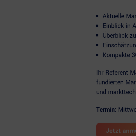
Aktuelle Ma
Einblick in 
Überblick z
Einschätzun
Kompakte 30
Ihr Referent M
fundierten Ma
und markttechn
Termin
: Mittw
Jetzt anm