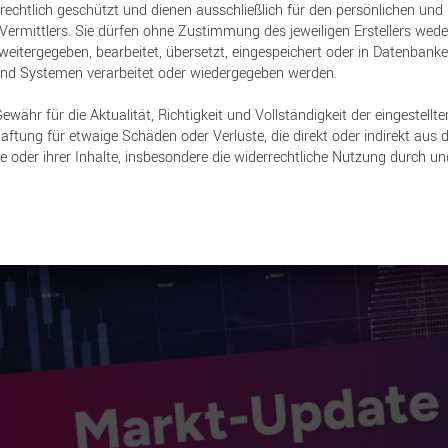
19. Mai 2026
rrechtlich geschützt und dienen ausschließlich für den persönlichen und
ermittlers. Sie dürfen ohne Zustimmung des jeweiligen Erstellers wede
Eine Vertriebsinformation von:
DJE Kapital AG
et, weitergegeben, bearbeitet, übersetzt, eingespeichert oder in Datenban
und Systemen verarbeitet oder wiedergegeben werden.
ähr für die Aktualität, Richtigkeit und Vollständigkeit der eingestellte
ftung für etwaige Schäden oder Verluste, die direkt oder indirekt aus 
e oder ihrer Inhalte, insbesondere die widerrechtliche Nutzung durch un