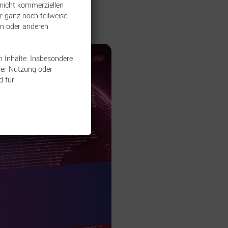
 nicht kommerziellen
r ganz noch teilweise
ken oder anderen
n Inhalte. Insbesondere
der Nutzung oder
d für