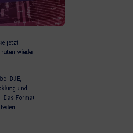
e jetzt
inuten wieder
bei DJE,
cklung und
h: Das Format
teilen.