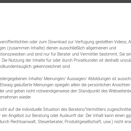
nt
Versicherungen
Sachwerte
Immobilien
Baufinanzierun
Investment
 veröffentlichten oder zum Download zur Verfügung gestellten Videos, 
ngen (zusammen Inhalte) dienen ausschließlich allgemeinen und
tionszwecken und sind nur für Berater und Vermittler bestimmt, Sie s
DJE-plusNews mit Mario Künzel
 Nutzung der Inhalte für oder durch Privatkunden ist deshalb unzuläs
adung zum Markt-Up
endkundentauglich gekennzeichnet sind.
iedergegebenen Inhalte/ Meinungen/ Aussagen/ Abbildungen ist ausschlie
am 20. Mai 2026
h. Etwaig geäußerte Meinungen spiegeln allein die persönlichen Ansicht
ieder und geben nicht notwendigerweise den Standpunkt des Webseitenbe
ernehmen wieder.
lusNews erhalten Sie in nur 30 Minuten kompakte
icht auf die individuelle Situation des Beraters/Vermittlers zugeschnitte
, aktuelle Einschätzungen von Mario Künzel und p
 ein Angebot zur Beratung oder Auskunft dar. Der Inhalt kann einen ggf
hre Kundengespräche.
durch Rechtsanwalt, Steuerberater, Produktgesellschaft, usw.) nicht ers