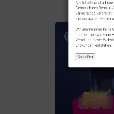
Alle Inhalte sind urhebe
Gebrauch des Beraters/V
vervielfältigt, verbreit
elektronischen Medien 
Wir übernehmen keine Gew
übernehmen wir keine Ha
Verteilung dieser Websit
Endkunden, entstehen.
Schließen