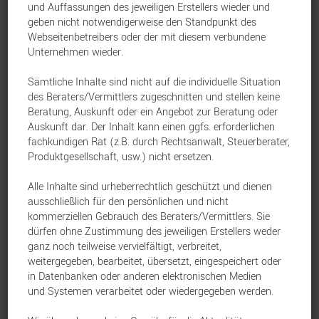
und Auffassungen des jeweiligen Erstellers wieder und
geben nicht notwendigerweise den Standpunkt des
Webseitenbetreibers oder der mit diesem verbundene
Unternehmen wieder.
Sämtliche Inhalte sind nicht auf die individuelle Situation
Bild:
seb_ra/iStock
des Beraters/Vermittlers zugeschnitten und stellen keine
Beratung, Auskunft oder ein Angebot zur Beratung oder
Auskunft dar. Der Inhalt kann einen ggfs. erforderlichen
fachkundigen Rat (z.B. durch Rechtsanwalt, Steuerberater,
Produktgesellschaft, usw.) nicht ersetzen.
Alle Inhalte sind urheberrechtlich geschützt und dienen
ausschließlich für den persönlichen und nicht
Du suchst nach einer Investmentlösung, die
kommerziellen Gebrauch des Beraters/Vermittlers. Sie
die Vorteile eines Depots und einer
dürfen ohne Zustimmung des jeweiligen Erstellers weder
ganz noch teilweise vervielfältigt, verbreitet,
Fondspolice vereint – und dabei noch mehr
weitergegeben, bearbeitet, übersetzt, eingespeichert oder
für Dich und Deine Kunden herausholt?
in Datenbanken oder anderen elektronischen Medien
und Systemen verarbeitet oder wiedergegeben werden.
Dann ist myLife Invest genau das Richtige