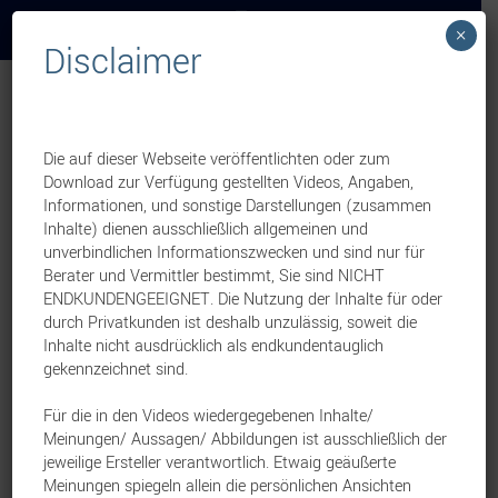
×
Disclaimer
Investment
Jung, DMS & Cie.
Die auf dieser Webseite veröffentlichten oder zum
Aufzeichnung des Webinars vom 26.5.2025
Download zur Verfügung gestellten Videos, Angaben,
Dein direkter Zugang zu
Informationen, und sonstige Darstellungen (zusammen
Inhalte) dienen ausschließlich allgemeinen und
myLife Invest – jetzt
unverbindlichen Informationszwecken und sind nur für
Berater und Vermittler bestimmt, Sie sind NICHT
entdecken
ENDKUNDENGEEIGNET. Die Nutzung der Inhalte für oder
durch Privatkunden ist deshalb unzulässig, soweit die
22. August 2025
Inhalte nicht ausdrücklich als endkundentauglich
gekennzeichnet sind.
Für die in den Videos wiedergegebenen Inhalte/
Meinungen/ Aussagen/ Abbildungen ist ausschließlich der
jeweilige Ersteller verantwortlich. Etwaig geäußerte
Meinungen spiegeln allein die persönlichen Ansichten