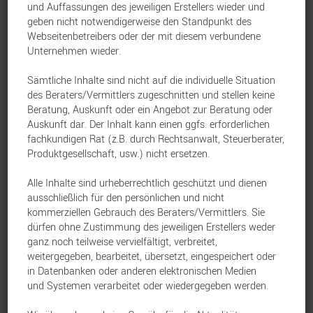
und Auffassungen des jeweiligen Erstellers wieder und
der Gesamtnote „sehr gut“ ausgezeichnet.
geben nicht notwendigerweise den Standpunkt des
Webseitenbetreibers oder der mit diesem verbundene
Unternehmen wieder.
Pangaea Life bAV Invest
Fonds-Rente bAV Invest
Sämtliche Inhalte sind nicht auf die individuelle Situation
des Beraters/Vermittlers zugeschnitten und stellen keine
KlassikRente bAV
Beratung, Auskunft oder ein Angebot zur Beratung oder
Auskunft dar. Der Inhalt kann einen ggfs. erforderlichen
Insgesamt wurden 74 Tarife von 40
fachkundigen Rat (z.B. durch Rechtsanwalt, Steuerberater,
Produktgesellschaft, usw.) nicht ersetzen.
Anbietern anhand von bis zu 90 Kriterien
bewertet. Die Bewertung umfasste die vier
Alle Inhalte sind urheberrechtlich geschützt und dienen
ausschließlich für den persönlichen und nicht
Teilbereiche: Unternehmen, Rendite,
kommerziellen Gebrauch des Beraters/Vermittlers. Sie
Flexibilität sowie Transparenz
dürfen ohne Zustimmung des jeweiligen Erstellers weder
ganz noch teilweise vervielfältigt, verbreitet,
weitergegeben, bearbeitet, übersetzt, eingespeichert oder
Gerade in der betrieblichen
in Datenbanken oder anderen elektronischen Medien
und Systemen verarbeitet oder wiedergegeben werden.
Altersversorgung (bAV) geht es um