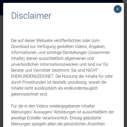
×
Disclaimer
Weekly News
Betriebliche Vorsorge
Direktversicherungen der
Die auf dieser Webseite veröffentlichten oder zum
Download zur Verfügung gestellten Videos, Angaben,
Bayerischen erneut mit
Informationen, und sonstige Darstellungen (zusammen
Inhalte) dienen ausschließlich allgemeinen und
„sehr gut“ bewertet
unverbindlichen Informationszwecken und sind nur für
Berater und Vermittler bestimmt, Sie sind NICHT
ENDKUNDENGEEIGNET. Die Nutzung der Inhalte für oder
3. September 2025
durch Privatkunden ist deshalb unzulässig, soweit die
Inhalte nicht ausdrücklich als endkundentauglich
Eine Vertriebsinformation von:
gekennzeichnet sind.
Bayerische Beamtenkrankenkasse AG
Das renommierte Institut für Vorsorge und
Für die in den Videos wiedergegebenen Inhalte/
Meinungen/ Aussagen/ Abbildungen ist ausschließlich der
Finanzplanung (IVFP) hat alle
jeweilige Ersteller verantwortlich. Etwaig geäußerte
Direktversicherungen
der Bayerischen
mit
Meinungen spiegeln allein die persönlichen Ansichten