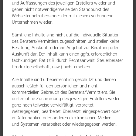
betrifft: die Verification of Payee (VoP) –
und Auffassungen des jeweiligen Erstellers wieder und
geben nicht notwendigerweise den Standpunkt des
auf Deutsch: Empfängerüberprüfung.
Webseitenbetreibers oder der mit diesem verbundene
Unternehmen wieder.
Künftig wird bei jeder SEPA-Überweisung
Sämtliche Inhalte sind nicht auf die individuelle Situation
geprüft, ob der eingegebene
des Beraters/Vermittlers zugeschnitten und stellen keine
Empfängername mit der angegebenen IBAN
Beratung, Auskunft oder ein Angebot zur Beratung oder
Auskunft dar. Der Inhalt kann einen ggfs. erforderlichen
übereinstimmt. Ziel ist es, Überweisungen
fachkundigen Rat (z.B. durch Rechtsanwalt, Steuerberater,
sicherer zu machen und Fehlüberweisungen
Produktgesellschaft, usw.) nicht ersetzen.
oder Betrugsversuche zu vermeiden.
Alle Inhalte sind urheberrechtlich geschützt und dienen
ausschließlich für den persönlichen und nicht
kommerziellen Gebrauch des Beraters/Vermittlers. Sie
Was bedeutet das für Ihre
dürfen ohne Zustimmung des jeweiligen Erstellers weder
ganz noch teilweise vervielfältigt, verbreitet,
Kunden?
weitergegeben, bearbeitet, übersetzt, eingespeichert oder
in Datenbanken oder anderen elektronischen Medien
und Systemen verarbeitet oder wiedergegeben werden.
Vor dem Absenden einer Überweisung