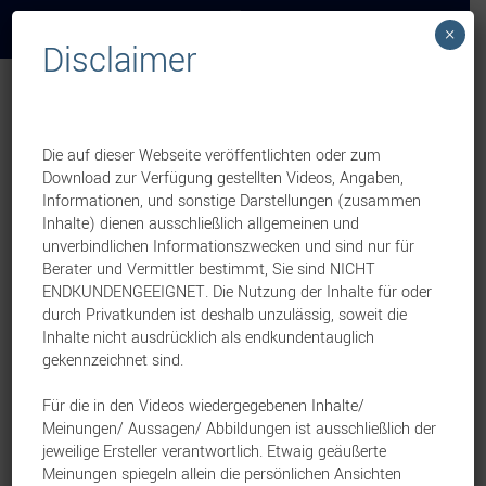
×
Disclaimer
Weekly News
Investment
Wichtige Neuerung im
Die auf dieser Webseite veröffentlichten oder zum
Download zur Verfügung gestellten Videos, Angaben,
Zahlungsverkehr:
Informationen, und sonstige Darstellungen (zusammen
Inhalte) dienen ausschließlich allgemeinen und
Verification of Payee
unverbindlichen Informationszwecken und sind nur für
Berater und Vermittler bestimmt, Sie sind NICHT
(VoP)
ENDKUNDENGEEIGNET. Die Nutzung der Inhalte für oder
durch Privatkunden ist deshalb unzulässig, soweit die
Inhalte nicht ausdrücklich als endkundentauglich
1. Oktober 2025
gekennzeichnet sind.
Eine Vertriebsinformation von:
MorgenFund GmbH
Für die in den Videos wiedergegebenen Inhalte/
Ab dem 9. Oktober 2025 tritt eine neue EU-
Meinungen/ Aussagen/ Abbildungen ist ausschließlich der
Vorgabe in Kraft, die auch Ihre Kunden
jeweilige Ersteller verantwortlich. Etwaig geäußerte
Meinungen spiegeln allein die persönlichen Ansichten