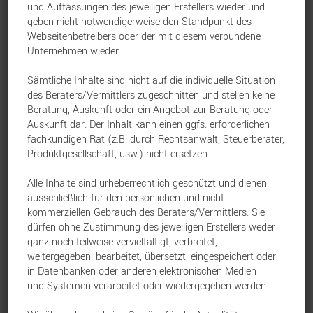
attraktiven Aktionszins für neu eröffnete
und Auffassungen des jeweiligen Erstellers wieder und
geben nicht notwendigerweise den Standpunkt des
Tagesgeldkonten und für Bestandskunden
Webseitenbetreibers oder der mit diesem verbundene
an. Seit dem 1. Juli gilt für neu eröffnete
Unternehmen wieder.
Konten ein Aktionszins von 3,00 % für einen
Sämtliche Inhalte sind nicht auf die individuelle Situation
Monat automatisch einen Tag nach der
des Beraters/Vermittlers zugeschnitten und stellen keine
Beratung, Auskunft oder ein Angebot zur Beratung oder
Eröffnung. Die Aktion gilt bis auf Weiteres!
Auskunft dar. Der Inhalt kann einen ggfs. erforderlichen
fachkundigen Rat (z.B. durch Rechtsanwalt, Steuerberater,
Produktgesellschaft, usw.) nicht ersetzen.
Aktion für bestehende
Alle Inhalte sind urheberrechtlich geschützt und dienen
Tagesgeldkonten bei Anlage
ausschließlich für den persönlichen und nicht
kommerziellen Gebrauch des Beraters/Vermittlers. Sie
von mindestens 5.000 Euro
dürfen ohne Zustimmung des jeweiligen Erstellers weder
neuem Guthaben
ganz noch teilweise vervielfältigt, verbreitet,
weitergegeben, bearbeitet, übersetzt, eingespeichert oder
in Datenbanken oder anderen elektronischen Medien
und Systemen verarbeitet oder wiedergegeben werden.
Wenn Sie und Ihre Kunden noch bis 25. Juli
2025 mindestens 5.000 Euro von dem