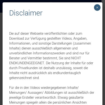
×
Disclaimer
Weekly News
Investment
Zinsaktion für
Die auf dieser Webseite veröffentlichten oder zum
Download zur Verfügung gestellten Videos, Angaben,
Bestandskunden und neu
Informationen, und sonstige Darstellungen (zusammen
Inhalte) dienen ausschließlich allgemeinen und
eröffnete Konten –
unverbindlichen Informationszwecken und sind nur für
Berater und Vermittler bestimmt, Sie sind NICHT
Online-Schulung am
ENDKUNDENGEEIGNET. Die Nutzung der Inhalte für oder
durch Privatkunden ist deshalb unzulässig, soweit die
14.07.2025
Inhalte nicht ausdrücklich als endkundentauglich
gekennzeichnet sind.
2. Juli 2025
Für die in den Videos wiedergegebenen Inhalte/
Eine Vertriebsinformation von:
Meinungen/ Aussagen/ Abbildungen ist ausschließlich der
FNZ Bank SE
jeweilige Ersteller verantwortlich. Etwaig geäußerte
Die FNZ Bank bietet auch weiterhin einen
Meinungen spiegeln allein die persönlichen Ansichten