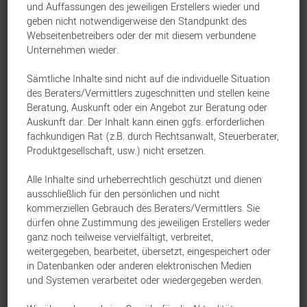
Gesundheitsfragen und ohne Wartezeit zu
und Auffassungen des jeweiligen Erstellers wieder und
geben nicht notwendigerweise den Standpunkt des
erhöhen. Die Nürnberger garantiert:
Webseitenbetreibers oder der mit diesem verbundene
Unternehmen wieder.
Alle Anträge, die bis einschließlich
Sämtliche Inhalte sind nicht auf die individuelle Situation
31.12.2025 über die Aktionsbox
des Beraters/Vermittlers zugeschnitten und stellen keine
Beratung, Auskunft oder ein Angebot zur Beratung oder
eingereicht werden, werden auch nach
Auskunft dar. Der Inhalt kann einen ggfs. erforderlichen
dem 31.12.2025 noch verarbeitet.
fachkundigen Rat (z.B. durch Rechtsanwalt, Steuerberater,
Produktgesellschaft, usw.) nicht ersetzen.
Alle bis zur Policierungsgrarantie 2025
(15.12.2025) eingegangenen
Alle Inhalte sind urheberrechtlich geschützt und dienen
ausschließlich für den persönlichen und nicht
Erhöhungserklärungen werden noch im
kommerziellen Gebrauch des Beraters/Vermittlers. Sie
Jahr 2025 verarbeitet.
dürfen ohne Zustimmung des jeweiligen Erstellers weder
ganz noch teilweise vervielfältigt, verbreitet,
weitergegeben, bearbeitet, übersetzt, eingespeichert oder
Eine Inanspruchnahme der Aktion nach
in Datenbanken oder anderen elektronischen Medien
und Systemen verarbeitet oder wiedergegeben werden.
dem 31.12.2025 ist nicht mehr möglich.