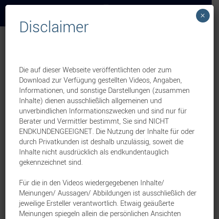
×
Disclaimer
Weekly News
Leben
Bestandsaktion läuft zum
Die auf dieser Webseite veröffentlichten oder zum
Download zur Verfügung gestellten Videos, Angaben,
31.12.2025 aus
Informationen, und sonstige Darstellungen (zusammen
Inhalte) dienen ausschließlich allgemeinen und
unverbindlichen Informationszwecken und sind nur für
17. Dezember 2025
Berater und Vermittler bestimmt, Sie sind NICHT
ENDKUNDENGEEIGNET. Die Nutzung der Inhalte für oder
Eine Vertriebsinformation von:
durch Privatkunden ist deshalb unzulässig, soweit die
Nürnberger Lebensversicherung AG
Inhalte nicht ausdrücklich als endkundentauglich
Endspurt Bestandsaktion BU-
gekennzeichnet sind.
Inflationsausgleich: Nutzen Sie noch bis
Für die in den Videos wiedergegebenen Inhalte/
31.12.2025 die Chance, die in ihrem
Meinungen/ Aussagen/ Abbildungen ist ausschließlich der
jeweilige Ersteller verantwortlich. Etwaig geäußerte
Potenzial enthaltenen BU-Verträge ohne
Meinungen spiegeln allein die persönlichen Ansichten