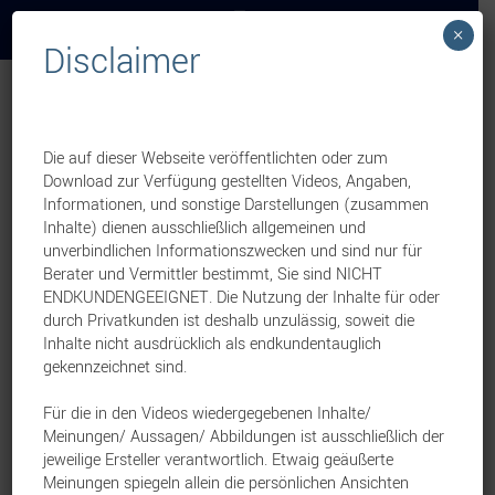
×
Disclaimer
Weekly News
Leben
BU-Kompetenz in der
Die auf dieser Webseite veröffentlichten oder zum
Download zur Verfügung gestellten Videos, Angaben,
Praxis: Warum ERGO im
Informationen, und sonstige Darstellungen (zusammen
Inhalte) dienen ausschließlich allgemeinen und
Leistungsfall den
unverbindlichen Informationszwecken und sind nur für
Berater und Vermittler bestimmt, Sie sind NICHT
Unterschied macht
ENDKUNDENGEEIGNET. Die Nutzung der Inhalte für oder
durch Privatkunden ist deshalb unzulässig, soweit die
Inhalte nicht ausdrücklich als endkundentauglich
3. Juni 2026
gekennzeichnet sind.
Eine Vertriebsinformation von:
Für die in den Videos wiedergegebenen Inhalte/
ERGO Vorsorge Lebensversicherung AG
Meinungen/ Aussagen/ Abbildungen ist ausschließlich der
Wenn bei Ihren Kunden eine
jeweilige Ersteller verantwortlich. Etwaig geäußerte
Meinungen spiegeln allein die persönlichen Ansichten
Berufsunfähigkeit eintritt, entscheidet nicht