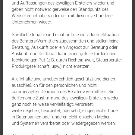
und Auffassungen des jeweiligen Erstellers wieder und
nur das Bedingungswerk – es zählt vor
geben nicht notwendigerweise den Standpunkt des
Webseitenbetreibers oder der mit diesem verbundene
allem, wie professionell, schnell und fair im
Unternehmen wieder.
Leistungsfall reguliert wird. Genau hier
Sämtliche Inhalte sind nicht auf die individuelle Situation
setzt ERGO an. Mit ihrem Ansatz „Fair,
des Beraters/Vermittlers zugeschnitten und stellen keine
wenn’s das Leben nicht ist“ unterstreicht
Beratung, Auskunft oder ein Angebot zur Beratung oder
Auskunft dar. Der Inhalt kann einen ggfs. erforderlichen
ERGO ihre Leistungsfähigkeit als BU-
fachkundigen Rat (z.B. durch Rechtsanwalt, Steuerberater,
Versicherer über den gesamten Prozess der
Produktgesellschaft, usw.) nicht ersetzen.
Leistungsprüfung hinweg:
Alle Inhalte sind urheberrechtlich geschützt und dienen
ausschließlich für den persönlichen und nicht
kommerziellen Gebrauch des Beraters/Vermittlers. Sie
Schneller Einstieg in die
dürfen ohne Zustimmung des jeweiligen Erstellers weder
Leistungsprüfung
ganz noch teilweise vervielfältigt, verbreitet,
weitergegeben, bearbeitet, übersetzt, eingespeichert oder
Meldet Ihr Kunde einen Leistungsfall,
in Datenbanken oder anderen elektronischen Medien
reagiert ERGO zügig und strukturiert. Ein
und Systemen verarbeitet oder wiedergegeben werden.
individueller Fragebogen und klare