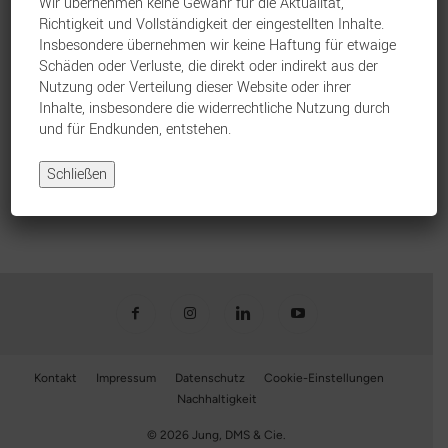
Wir übernehmen keine Gewähr für die Aktualität,
Richtigkeit und Vollständigkeit der eingestellten Inhalte.
Insbesondere übernehmen wir keine Haftung für etwaige
Schäden oder Verluste, die direkt oder indirekt aus der
Nutzung oder Verteilung dieser Website oder ihrer
Inhalte, insbesondere die widerrechtliche Nutzung durch
und für Endkunden, entstehen.
Schließen
Kontakt
Impressum
Datenschutz
Cookie-Einstellungen
Nachhaltigkeit
© 2026 Jung, DMS & Cie.