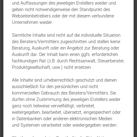
und Auffassungen des jeweiligen Erstellers wieder und
Euro ein Vertriebsbonus gezahlt wird.
geben nicht notwendigerweise den Standpunkt des
Webseitenbetreibers oder der mit diesem verbundene
Sowohl Antragstellung als auch
Unternehmen wieder.
Versicherungsbeginn müssen im
Sämtliche Inhalte sind nicht auf die individuelle Situation
Zeitraum 01.02.2025 – 30.06.2026 liegen.
des Beraters/Vermittlers zugeschnitten und stellen keine
Die vom Kunden zu tragenden
Beratung, Auskunft oder ein Angebot zur Beratung oder
Auskunft dar. Der Inhalt kann einen ggfs. erforderlichen
Abschlusskosten bleiben unverändert und
fachkundigen Rat (z.B. durch Rechtsanwalt, Steuerberater,
entsprechen weiterhin den in den
Produktgesellschaft, usw.) nicht ersetzen.
Produktbedingungen festgelegten Kosten.
Alle Inhalte sind urheberrechtlich geschützt und dienen
ausschließlich für den persönlichen und nicht
kommerziellen Gebrauch des Beraters/Vermittlers. Sie
Die Konditionenabfrage wurde für den
dürfen ohne Zustimmung des jeweiligen Erstellers weder
Aktionszeitraum im JDC-
ganz noch teilweise vervielfältigt, verbreitet,
weitergegeben, bearbeitet, übersetzt, eingespeichert oder
Maklerverwaltungsprogramm iCRM
in Datenbanken oder anderen elektronischen Medien
überarbeitet. Hier informieren und Angebote
und Systemen verarbeitet oder wiedergegeben werden.
erstellen:
Mediolanum International Life dac