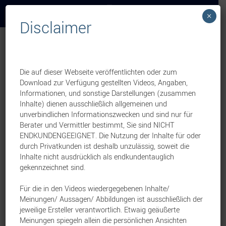
×
Disclaimer
Weekly News
Leben
Mediolanum Life Plan 2.0
Die auf dieser Webseite veröffentlichten oder zum
Download zur Verfügung gestellten Videos, Angaben,
– Fristverlängerung
Informationen, und sonstige Darstellungen (zusammen
Inhalte) dienen ausschließlich allgemeinen und
Vertriebsbonus
unverbindlichen Informationszwecken und sind nur für
Berater und Vermittler bestimmt, Sie sind NICHT
ENDKUNDENGEEIGNET. Die Nutzung der Inhalte für oder
3. Juni 2026
durch Privatkunden ist deshalb unzulässig, soweit die
Inhalte nicht ausdrücklich als endkundentauglich
Eine Vertriebsinformation von:
Mediolanum
gekennzeichnet sind.
Mediolanum möchte Sie darauf
Für die in den Videos wiedergegebenen Inhalte/
aufmerksam machen, dass für neue
Meinungen/ Aussagen/ Abbildungen ist ausschließlich der
Abschlüsse des Mediolanum Life Plan 2.0
jeweilige Ersteller verantwortlich. Etwaig geäußerte
Meinungen spiegeln allein die persönlichen Ansichten
ab einem Betrag von 40.000