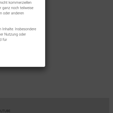
 nicht kommerziellen
r ganz noch teilweise
ken oder anderen
n Inhalte. Insbesondere
der Nutzung oder
d für
UTUBE