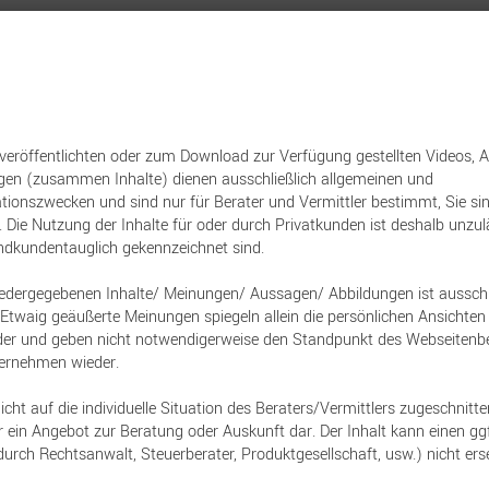
nt
Versicherungen
Sachwerte
Immobilien
Baufinanzierun
 veröffentlichten oder zum Download zur Verfügung gestellten Videos, 
ngen (zusammen Inhalte) dienen ausschließlich allgemeinen und
al in Folge Testsiege
tionszwecken und sind nur für Berater und Vermittler bestimmt, Sie s
 Nutzung der Inhalte für oder durch Privatkunden ist deshalb unzuläs
KLUSIV-PLUS
endkundentauglich gekennzeichnet sind.
iedergegebenen Inhalte/ Meinungen/ Aussagen/ Abbildungen ist ausschlie
h. Etwaig geäußerte Meinungen spiegeln allein die persönlichen Ansicht
ieder und geben nicht notwendigerweise den Standpunkt des Webseitenbe
 IDUNA Lebensversicherung AG
ernehmen wieder.
ion: Bereits seit 2022 testet Franke und
icht auf die individuelle Situation des Beraters/Vermittlers zugeschnitte
logs allgemeine
 ein Angebot zur Beratung oder Auskunft dar. Der Inhalt kann einen ggf
durch Rechtsanwalt, Steuerberater, Produktgesellschaft, usw.) nicht ers
auch in diesem Jahr. SI WorkLife