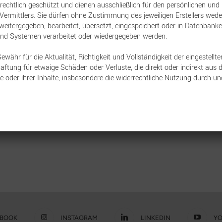
en Mal in Folge zu den Testsiegern, die
rrechtlich geschützt und dienen ausschließlich für den persönlichen und
ermittlers. Sie dürfen ohne Zustimmung des jeweiligen Erstellers wede
wurden.
et, weitergegeben, bearbeitet, übersetzt, eingespeichert oder in Datenban
und Systemen verarbeitet oder wiedergegeben werden.
amt nur drei Produkte die hohen Hürden
ähr für die Aktualität, Richtigkeit und Vollständigkeit der eingestellte
ben der „Echtheit“ der
ftung für etwaige Schäden oder Verluste, die direkt oder indirekt aus 
e oder ihrer Inhalte, insbesondere die widerrechtliche Nutzung durch un
t es noch auf zahlreiche weitere
hkeit, das Risiko der Teil-
EBOOK
INSTAGRAM
LINKEDIN
YO