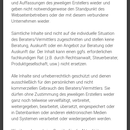
und Auffassungen des jeweiligen Erstellers wieder und
geben nicht notwendigerweise den Standpunkt des
Webseitenbetreibers oder der mit diesem verbundene
Unternehmen wieder.
Der Webinar-Plan 2026 & Weihnachtsaktion
Sämtliche Inhalte sind nicht auf die individuelle Situation
die Bayerische
Leben
9. Dezember 2025
des Beraters/Vermittlers zugeschnitten und stellen keine
Beratung, Auskunft oder ein Angebot zur Beratung oder
Auskunft dar. Der Inhalt kann einen ggfs. erforderlichen
fachkundigen Rat (z.B. durch Rechtsanwalt, Steuerberater,
Top Auszeichnung für die bAV der Bayerischen
Produktgesellschaft, usw.) nicht ersetzen.
die Bayerische
Betriebliche Vorsorge
9. Dezember 2025
Alle Inhalte sind urheberrechtlich geschützt und dienen
ausschließlich für den persönlichen und nicht
kommerziellen Gebrauch des Beraters/Vermittlers. Sie
dürfen ohne Zustimmung des jeweiligen Erstellers weder
SV-Rechengrößen 2026 – was Sie jetzt wissen
ganz noch teilweise vervielfältigt, verbreitet,
müssen
weitergegeben, bearbeitet, übersetzt, eingespeichert oder
in Datenbanken oder anderen elektronischen Medien
die Bayerische
Betriebliche Vorsorge
9. Dezember 2025
und Systemen verarbeitet oder wiedergegeben werden.