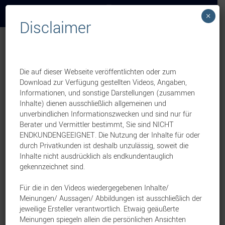
×
Disclaimer
Übersicht
Die auf dieser Webseite veröffentlichten oder zum
Astra Bestandsübertragung zur Bayerischen
Download zur Verfügung gestellten Videos, Angaben,
(Zahnzusatz) / Beitragsanpassung ab 1.3.26
Informationen, und sonstige Darstellungen (zusammen
Inhalte) dienen ausschließlich allgemeinen und
die Bayerische
Kranken
28. Januar 2026
unverbindlichen Informationszwecken und sind nur für
Berater und Vermittler bestimmt, Sie sind NICHT
ENDKUNDENGEEIGNET. Die Nutzung der Inhalte für oder
Die neue bAV der Bayerischen geht an den Start
durch Privatkunden ist deshalb unzulässig, soweit die
Inhalte nicht ausdrücklich als endkundentauglich
die Bayerische
Betriebliche Vorsorge
12. Januar 2026
gekennzeichnet sind.
Für die in den Videos wiedergegebenen Inhalte/
Meinungen/ Aussagen/ Abbildungen ist ausschließlich der
Pangaea Life YouGov-Studie 2025
jeweilige Ersteller verantwortlich. Etwaig geäußerte
Meinungen spiegeln allein die persönlichen Ansichten
die Bayerische
Leben
17. Dezember 2025