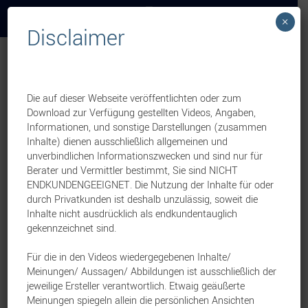
×
Disclaimer
Übersicht
Die auf dieser Webseite veröffentlichten oder zum
Exklusive Marktzugänge und § 6b Speziallösungen
Download zur Verfügung gestellten Videos, Angaben,
mit BVF und institutionellen Partnern
Informationen, und sonstige Darstellungen (zusammen
Inhalte) dienen ausschließlich allgemeinen und
Jung, DMS & Cie.
Sachwerte
29. September 2025
unverbindlichen Informationszwecken und sind nur für
Berater und Vermittler bestimmt, Sie sind NICHT
ENDKUNDENGEEIGNET. Die Nutzung der Inhalte für oder
Aktuelles M&M-Update
durch Privatkunden ist deshalb unzulässig, soweit die
Inhalte nicht ausdrücklich als endkundentauglich
Jung, DMS & Cie.
Kranken
10. September 2025
gekennzeichnet sind.
Für die in den Videos wiedergegebenen Inhalte/
Meinungen/ Aussagen/ Abbildungen ist ausschließlich der
Neues von KKE 2024 – PV Direktinvestitionen
jeweilige Ersteller verantwortlich. Etwaig geäußerte
Meinungen spiegeln allein die persönlichen Ansichten
Jung, DMS & Cie.
Sachwerte
30. Oktober 2024