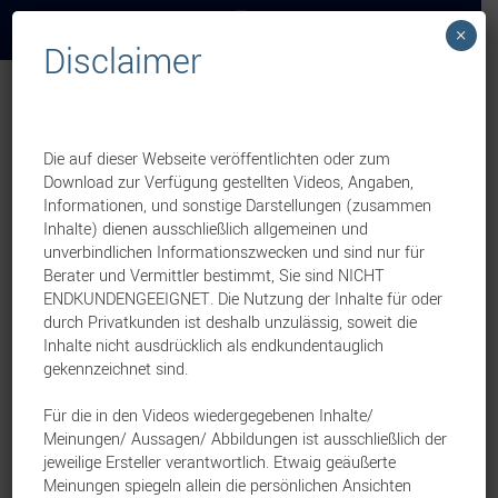
×
Disclaimer
Übersicht
Die auf dieser Webseite veröffentlichten oder zum
Beste Chemie für die Altersvorsorge: Steffen
Download zur Verfügung gestellten Videos, Angaben,
Liebig und Thorsten Petrausch im Video
Informationen, und sonstige Darstellungen (zusammen
Inhalte) dienen ausschließlich allgemeinen und
Standard Life Versicherung
Leben
5. August 2026
unverbindlichen Informationszwecken und sind nur für
Berater und Vermittler bestimmt, Sie sind NICHT
ENDKUNDENGEEIGNET. Die Nutzung der Inhalte für oder
Steffen Liebig im Pfefferminzia-Interview: „Kapital
durch Privatkunden ist deshalb unzulässig, soweit die
ersetzt keine Rentenzahlung“
Inhalte nicht ausdrücklich als endkundentauglich
gekennzeichnet sind.
Standard Life Versicherung
Leben
29. Juli 2026
Für die in den Videos wiedergegebenen Inhalte/
Meinungen/ Aussagen/ Abbildungen ist ausschließlich der
Patchwork-Familien: Aus Einzelinteressen ein
jeweilige Ersteller verantwortlich. Etwaig geäußerte
klares Versorgungskonzept machen
Meinungen spiegeln allein die persönlichen Ansichten