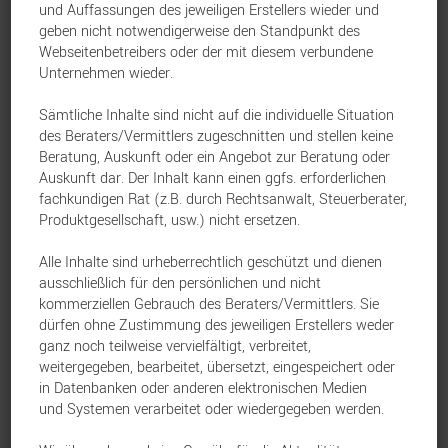
und Auffassungen des jeweiligen Erstellers wieder und
Standard Life Versicherung
Leben
22. Juli 2026
geben nicht notwendigerweise den Standpunkt des
Webseitenbetreibers oder der mit diesem verbundene
Unternehmen wieder.
Keine Sommerferien für die Verrentung
Sämtliche Inhalte sind nicht auf die individuelle Situation
Standard Life Versicherung
Leben
9. Juli 2026
des Beraters/Vermittlers zugeschnitten und stellen keine
Beratung, Auskunft oder ein Angebot zur Beratung oder
Auskunft dar. Der Inhalt kann einen ggfs. erforderlichen
fachkundigen Rat (z.B. durch Rechtsanwalt, Steuerberater,
David Meyhöfer im Interview: Wenn die
Produktgesellschaft, usw.) nicht ersetzen.
gesetzliche Rente nicht mehr ausreicht, kommt es
auf...
Alle Inhalte sind urheberrechtlich geschützt und dienen
ausschließlich für den persönlichen und nicht
Standard Life Versicherung
Leben
8. Juli 2026
kommerziellen Gebrauch des Beraters/Vermittlers. Sie
dürfen ohne Zustimmung des jeweiligen Erstellers weder
FREELAX Sofortrente mit Auszeichnung
ganz noch teilweise vervielfältigt, verbreitet,
weitergegeben, bearbeitet, übersetzt, eingespeichert oder
Standard Life Versicherung
Leben
1. Juli 2026
in Datenbanken oder anderen elektronischen Medien
und Systemen verarbeitet oder wiedergegeben werden.