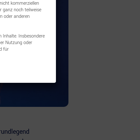
 nicht kommerziellen
r ganz noch teilweise
ken oder anderen
n Inhalte. Insbesondere
der Nutzung oder
d für
grundlegend