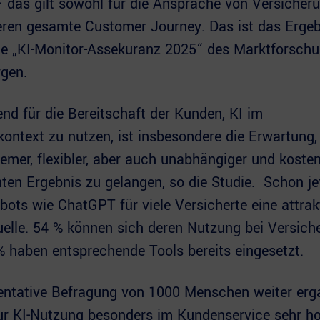
 das gilt sowohl für die Ansprache von Versiche
eren gesamte Customer Journey. Das ist das Ergeb
ie „KI-Monitor-Assekuranz 2025“ des Marktforschu
gen.
d für die Bereitschaft der Kunden, KI im
ontext zu nutzen, ist insbesondere die Erwartung, 
uemer, flexibler, aber auch unabhängiger und koste
n Ergebnis zu gelangen, so die Studie. Schon jet
bots wie ChatGPT für viele Versicherte eine attrak
elle. 54 % können sich deren Nutzung bei Versich
 % haben entsprechende Tools bereits eingesetzt.
entative Befragung von 1000 Menschen weiter ergab
ur KI-Nutzung besonders im Kundenservice sehr h