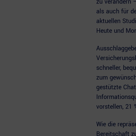
zu verändern –
als auch für d
aktuellen Stud
Heute und Mor
Ausschlaggeben
Versicherungsk
schneller, beq
zum gewünschte
gestützte Chat
Informationsqu
vorstellen, 21
Wie die repräs
Bereitschaft z