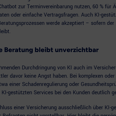
Chatbot zur Terminvereinbarung nutzen, 60 % für 
aten oder einfache Vertragsfragen. Auch KI-gestüt
Beratungsprozessen werde akzeptiert – sofern de
eibt.
e Beratung bleibt unverzichtbar
ehmenden Durchdringung von KI auch im Versicher
ler davor keine Angst haben. Bei komplexen oder 
twa einer Schadenregulierung oder Gesundheitsprü
KI-gestützten Services bei den Kunden deutlich ge
luss einer Versicherung ausschließlich über KI-ge
r Befragten nicht vorstellbar. Hier bleibt die persön