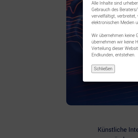
Alle Inhalte sind urhebe
Gebrauch des Beraters/V
vervielfältigt, verbreit
elektronischen Medien 
Wir übernehmen keine Gew
übernehmen wir keine Ha
Verteilung dieser Websit
Endkunden, entstehen.
Schließen
Künstliche Int