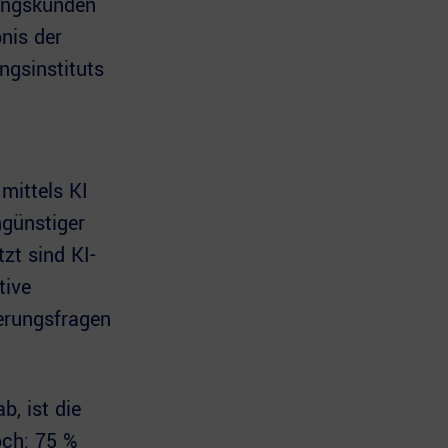
rungskunden
nis der
ngsinstituts
mittels KI
ngünstiger
zt sind KI-
tive
erungsfragen
, ist die
och: 75 %