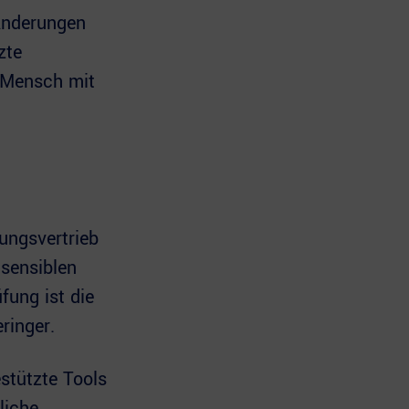
Änderungen
zte
r Mensch mit
ungsvertrieb
sensiblen
fung ist die
ringer.
stützte Tools
liche