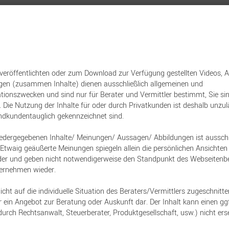
nt
Versicherungen
Sachwerte
Immobilien
Baufinanzierun
Versicherungen
 veröffentlichten oder zum Download zur Verfügung gestellten Videos, 
ngen (zusammen Inhalte) dienen ausschließlich allgemeinen und
KI – Game Changer i
tionszwecken und sind nur für Berater und Vermittler bestimmt, Sie s
 Nutzung der Inhalte für oder durch Privatkunden ist deshalb unzuläs
endkundentauglich gekennzeichnet sind.
ersicherungsvertrie
iedergegebenen Inhalte/ Meinungen/ Aussagen/ Abbildungen ist ausschlie
h. Etwaig geäußerte Meinungen spiegeln allein die persönlichen Ansicht
21. Juli 2025
ieder und geben nicht notwendigerweise den Standpunkt des Webseitenbe
ernehmen wieder.
icht auf die individuelle Situation des Beraters/Vermittlers zugeschnitte
 ein Angebot zur Beratung oder Auskunft dar. Der Inhalt kann einen ggf
durch Rechtsanwalt, Steuerberater, Produktgesellschaft, usw.) nicht ers