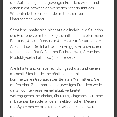
und Auffassungen des jeweiligen Erstellers wieder und
Wärmebildkamera zur Rehkitzrettung
geben nicht notwendigerweise den Standpunkt des
Webseitenbetreibers oder der mit diesem verbundene
können regionale Jagd- und
Unternehmen wieder.
Kitzrettungsvereine aktuell bis zu 3.000
Sämtliche Inhalte sind nicht auf die individuelle Situation
Euro Förderung erhalten.
des Beraters/Vermittlers zugeschnitten und stellen keine
Beratung, Auskunft oder ein Angebot zur Beratung oder
Auskunft dar. Der Inhalt kann einen ggfs. erforderlichen
Wer antragsberechtigt ist
fachkundigen Rat (z.B. durch Rechtsanwalt, Steuerberater,
Produktgesellschaft, usw.) nicht ersetzen.
Kreisjagdvereine und Jägervereinigungen
Alle Inhalte sind urheberrechtlich geschützt und dienen
ausschließlich für den persönlichen und nicht
auf regionaler, lokaler oder Kreisebene in
kommerziellen Gebrauch des Beraters/Vermittlers. Sie
der Rechtsform eines eingetragenen
dürfen ohne Zustimmung des jeweiligen Erstellers weder
ganz noch teilweise vervielfältigt, verbreitet,
Vereins zu deren Aufgaben die Pflege und
weitergegeben, bearbeitet, übersetzt, eingespeichert oder
in Datenbanken oder anderen elektronischen Medien
Förderung des Jagdwesens gehören.
und Systemen verarbeitet oder wiedergegeben werden.
Andere eingetragene Vereine auf