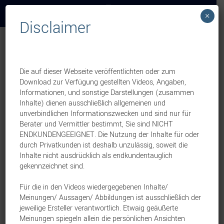
×
Disclaimer
Weekly News
Sach
Neue Förderprogramme:
Die auf dieser Webseite veröffentlichten oder zum
Download zur Verfügung gestellten Videos, Angaben,
Drohnen helfen bei der
Informationen, und sonstige Darstellungen (zusammen
Inhalte) dienen ausschließlich allgemeinen und
Rehkitzrettung
unverbindlichen Informationszwecken und sind nur für
Berater und Vermittler bestimmt, Sie sind NICHT
ENDKUNDENGEEIGNET. Die Nutzung der Inhalte für oder
3. Juni 2026
durch Privatkunden ist deshalb unzulässig, soweit die
Inhalte nicht ausdrücklich als endkundentauglich
Eine Vertriebsinformation von:
NV Versicherungen VVaG
gekennzeichnet sind.
Moderne Drohnentechnik ist aus der
Für die in den Videos wiedergegebenen Inhalte/
Rehkitzrettung vielerorts kaum noch
Meinungen/ Aussagen/ Abbildungen ist ausschließlich der
wegzudenken – und auch 2026 wird ihr
jeweilige Ersteller verantwortlich. Etwaig geäußerte
Meinungen spiegeln allein die persönlichen Ansichten
Einsatz wieder gefördert. Für Drohnen mit