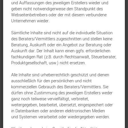
und Auffassungen des jeweiligen Erstellers wieder und
geben nicht notwendigerweise den Standpunkt des
Webseitenbetreibers oder der mit diesem verbundene
Unternehmen wieder.
NV Papierlos: Unkompliziert, schnell und
umweltfreundlich
Sämtliche Inhalte sind nicht auf die individuelle Situation
des Beraters/Vermittlers zugeschnitten und stellen keine
NV Versicherungen VVaG
Sach
22. Oktober 2025
Beratung, Auskunft oder ein Angebot zur Beratung oder
Auskunft dar. Der Inhalt kann einen ggfs. erforderlichen
fachkundigen Rat (z.B. durch Rechtsanwalt, Steuerberater,
NV-Schulungsreihe: Fit in Komposit
Produktgesellschaft, usw.) nicht ersetzen.
NV Versicherungen VVaG
Sach
27. August 2025
Alle Inhalte sind urheberrechtlich geschützt und dienen
ausschließlich für den persönlichen und nicht
kommerziellen Gebrauch des Beraters/Vermittlers. Sie
dürfen ohne Zustimmung des jeweiligen Erstellers weder
Schutz für Wertsachen im Bankschließfach
ganz noch teilweise vervielfältigt, verbreitet,
weitergegeben, bearbeitet, übersetzt, eingespeichert oder
NV Versicherungen VVaG
Sach
9. Juli 2025
in Datenbanken oder anderen elektronischen Medien
und Systemen verarbeitet oder wiedergegeben werden.