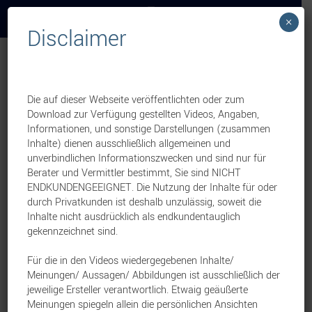
×
Disclaimer
Übersicht
Die auf dieser Webseite veröffentlichten oder zum
Hausrat-Tarife der NV mit Bestnote ausgezeichnet
Download zur Verfügung gestellten Videos, Angaben,
Informationen, und sonstige Darstellungen (zusammen
NV Versicherungen VVaG
Sach
1. Juli 2026
Inhalte) dienen ausschließlich allgemeinen und
unverbindlichen Informationszwecken und sind nur für
Berater und Vermittler bestimmt, Sie sind NICHT
ENDKUNDENGEEIGNET. Die Nutzung der Inhalte für oder
Neue Förderprogramme: Drohnen helfen bei der
durch Privatkunden ist deshalb unzulässig, soweit die
Rehkitzrettung
Inhalte nicht ausdrücklich als endkundentauglich
gekennzeichnet sind.
NV Versicherungen VVaG
Sach
3. Juni 2026
Für die in den Videos wiedergegebenen Inhalte/
Meinungen/ Aussagen/ Abbildungen ist ausschließlich der
Unfall-Zusatzpakete verständlich erklärt
jeweilige Ersteller verantwortlich. Etwaig geäußerte
Meinungen spiegeln allein die persönlichen Ansichten
NV Versicherungen VVaG
Sach
3. Juni 2026