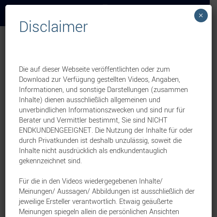
×
Disclaimer
Versicherungen
Betriebliche Vorsorge
Die auf dieser Webseite veröffentlichten oder zum
Betriebliche Vorsorge leicht gemacht
Download zur Verfügung gestellten Videos, Angaben,
Beliebt, aber mit Luft nach
Informationen, und sonstige Darstellungen (zusammen
Inhalte) dienen ausschließlich allgemeinen und
oben
unverbindlichen Informationszwecken und sind nur für
Berater und Vermittler bestimmt, Sie sind NICHT
ENDKUNDENGEEIGNET. Die Nutzung der Inhalte für oder
Mittelständische Unternehmen
durch Privatkunden ist deshalb unzulässig, soweit die
unterschätzen oft das Potenzial
Inhalte nicht ausdrücklich als endkundentauglich
gekennzeichnet sind.
betrieblicher Vorsorge. Mit Plug-InSurance
bietet JDC eine digitale Plattform, die bAV
Für die in den Videos wiedergegebenen Inhalte/
Meinungen/ Aussagen/ Abbildungen ist ausschließlich der
und bKV vernetzt, den administrativen
jeweilige Ersteller verantwortlich. Etwaig geäußerte
Meinungen spiegeln allein die persönlichen Ansichten
Aufwand minimiert und die