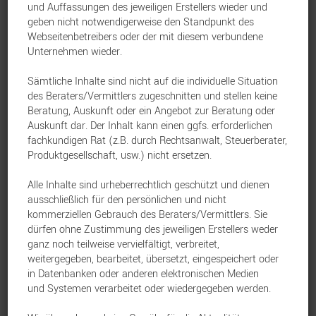
und Auffassungen des jeweiligen Erstellers wieder und
Mitarbeiterbindung durch moderne Benefits
geben nicht notwendigerweise den Standpunkt des
Webseitenbetreibers oder der mit diesem verbundene
spürbar stärkt.
Unternehmen wieder.
28. April 2026
Sämtliche Inhalte sind nicht auf die individuelle Situation
des Beraters/Vermittlers zugeschnitten und stellen keine
Beratung, Auskunft oder ein Angebot zur Beratung oder
Auskunft dar. Der Inhalt kann einen ggfs. erforderlichen
fachkundigen Rat (z.B. durch Rechtsanwalt, Steuerberater,
Produktgesellschaft, usw.) nicht ersetzen.
Alle Inhalte sind urheberrechtlich geschützt und dienen
ausschließlich für den persönlichen und nicht
kommerziellen Gebrauch des Beraters/Vermittlers. Sie
dürfen ohne Zustimmung des jeweiligen Erstellers weder
ganz noch teilweise vervielfältigt, verbreitet,
Bild generiert durch Google Gemini (KI)
weitergegeben, bearbeitet, übersetzt, eingespeichert oder
in Datenbanken oder anderen elektronischen Medien
und Systemen verarbeitet oder wiedergegeben werden.
Die betriebliche Vorsorge bleibt ein